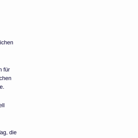
lichen
 für
schen
e.
ll
ag, die