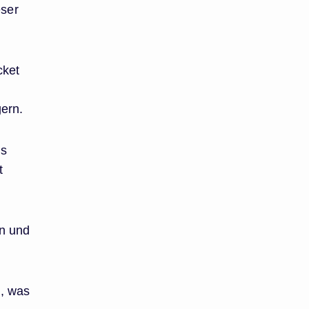
eser
cket
ern.
us
t
en und
h, was