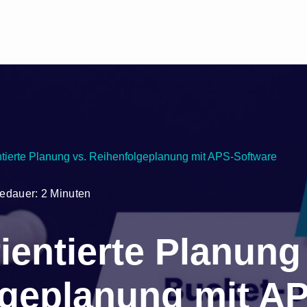
ntierte Planung vs. Reihenfolgeplanung mit APS-Software
edauer: 2 Minuten
ientierte Planung
lgeplanung mit A