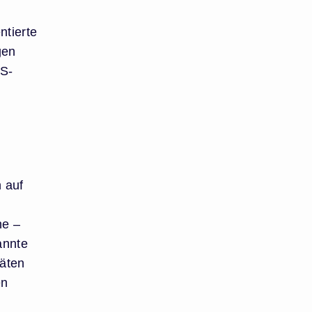
ntierte
gen
PS-
.
 auf
he –
annte
täten
en