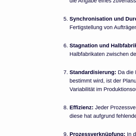
die Angabe eines zuverläss
Synchronisation und Durc
Fertigstellung von Aufträgen
Stagnation und Halbfabri
Halbfabrikaten zwischen d
Standardisierung:
Da die 
bestimmt wird, ist der Plan
Variabilität im Produktionso
Effizienz:
Jeder Prozessvera
diese hat aufgrund fehlend
Prozessverknüpfung:
In d