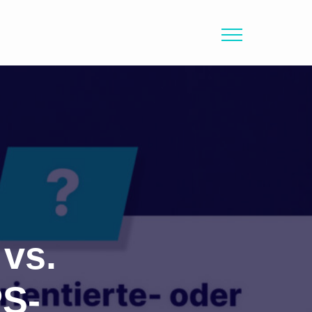
 vs.
PS-