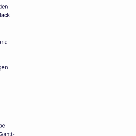
 den
Black
und
ngen
abe
Gantt-