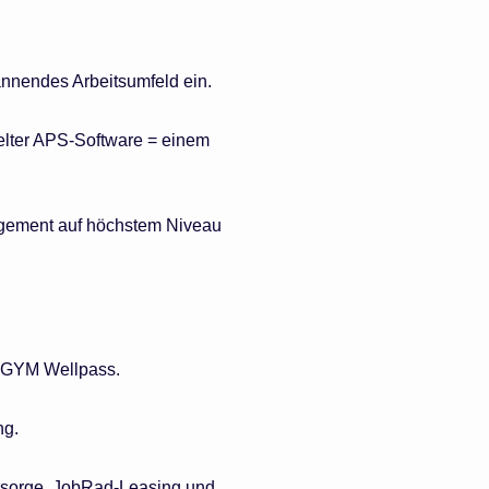
pannendes Arbeitsumfeld ein.
elter APS-Software = einem
gement auf höchstem Niveau
 EGYM Wellpass.
ng.
orsorge, JobRad-Leasing und