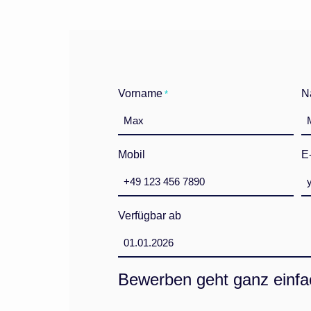
Vorname
N
*
Mobil
E
Verfügbar ab
TT
Punkt
Bewerben geht ganz einfa
MM
Punkt