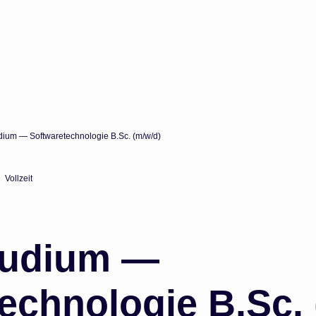
dium — Softwaretechnologie B.Sc. (m/w/d)
Vollzeit
tudium —
echnologie B.Sc. 