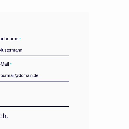
achname
*
-Mail
*
ch.