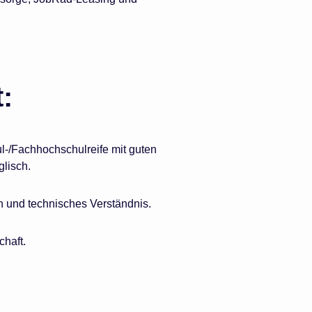
:
l-/Fachhochschulreife mit guten
lisch.
n und technisches Verständnis.
haft.