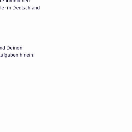
s renommierten
ler in Deutschland
end Deinen
ufgaben hinein: