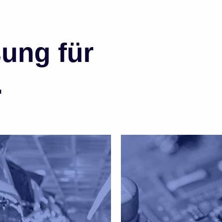
sung für
.