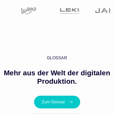
optimal zu gestalten, um im Wettbewerb bestehen zu
können. Dabei spielen auch Aspekte wie Nachhaltigkeit und
Umweltschutz eine immer größere Rolle, da sie nicht nur
gesetzliche Anforderungen erfüllen, sondern auch ein
wichtiger Faktor bei der Entscheidung der Kunden sind.
Insgesamt ist das SCM ein komplexes und dynamisches Feld,
das ständig weiterentwickelt wird und Unternehmen vor
große Herausforderungen stellt. Eine effektive
GLOSSAR
Lieferkettensteuerung kann jedoch erhebliche Vorteile in
Bezug auf Effizienz, Kosten und Kundenzufriedenheit bieten.
Mehr aus der Welt der digitalen
Produktion.
Zum Glossar