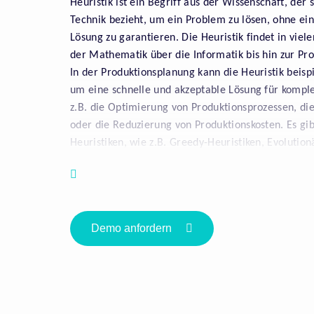
Heuristik ist ein Begriff aus der Wissenschaft, der
Technik bezieht, um ein Problem zu lösen, ohne ei
Lösung zu garantieren. Die Heuristik findet in vi
der Mathematik über die Informatik bis hin zur Pr
In der Produktionsplanung kann die Heuristik beis
um eine schnelle und akzeptable Lösung für kompl
z.B. die Optimierung von Produktionsprozessen, di
oder die Reduzierung von Produktionskosten. Es gi
Heuristiken, wie z.B. Greedy-Heuristiken, Evolutio
Annealing.
Die Anwendung von Heuristiken kann zu einer schn
führen, ohne dass eine aufwändige Berechnung notw
Demo anfordern
eine Heuristik keine optimale Lösung garantieren u
die gefundene Lösung nur suboptimal ist. Daher so
Heuristiken in der Produktionsplanung sorgfältig
gegebenenfalls durch andere Methoden unterstütz