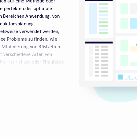
 sich auf eine Methode oder
ne perfekte oder optimale
elen Bereichen Anwendung, von
oduktionsplanung.
pielsweise verwendet werden,
exe Probleme zu finden, wie
e Minimierung von Rüstzeiten
bt verschiedene Arten von
näre Heuristiken oder Simulated
ellen und akzeptablen Lösung
endig ist. Allerdings kann
nd es besteht das Risiko, dass
llte die Verwendung von
 abgewogen werden und
t werden.