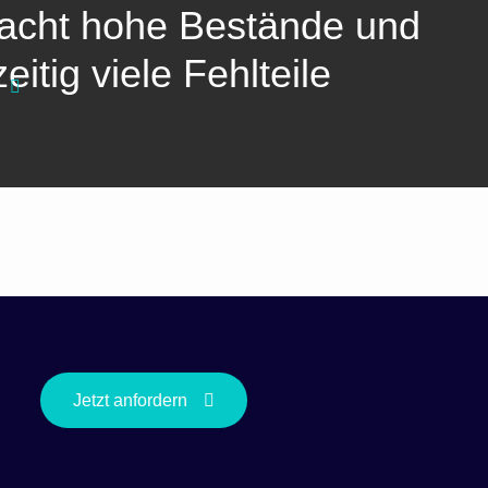
sacht hohe Bestände und
eitig viele Fehlteile
Jetzt anfordern